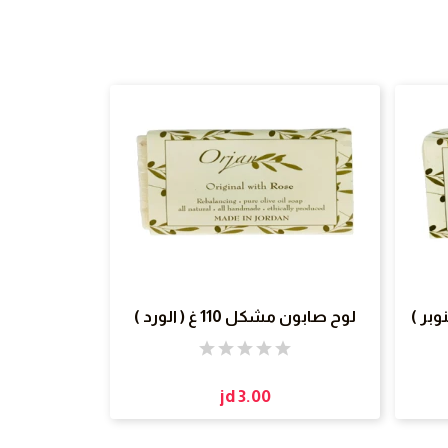
لوح صابون مشكل 110 غ ( الورد )
jd 3.00