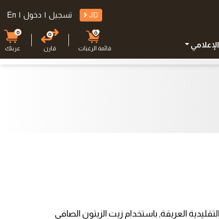
JD
تسجيل
|
دخول
|
En
0
0
0
الإعلامي
قائمة الرغبات
قارن
عربتك
قليدية العريقة, باستخدام زيت الزيتون الصافي