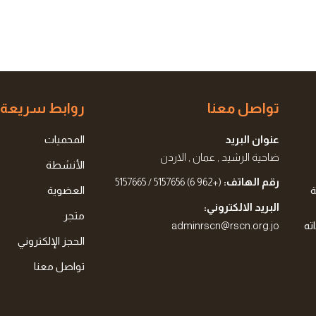
تواصل معنا
روابط سريعة
عنوان البريد
المحميات
ضاحية الرشيد , عمان , الاردن
الأنشطة
رقم الهاتف:
(+962 6) 5157656 / 5157665
ة
العضوية
البريد الالكتروني:
متجر
ته
adminrscn@rscn.org.jo
الحجز الإلكتروني
تواصل معنا