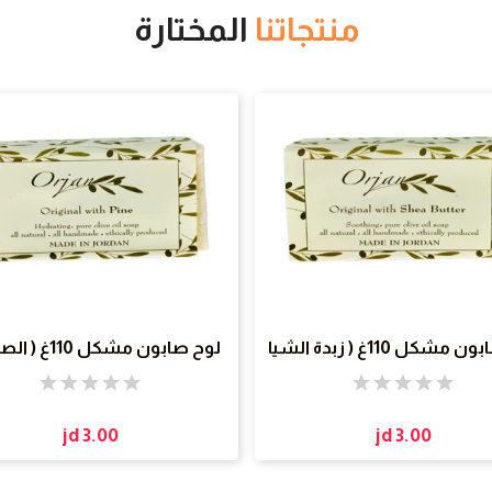
منتجاتنا
المختارة
لوح صابون مشكل 110غ ( زبدة الشيا
لوح صابون مشكل 110غ ( الصنوبر )
)
jd 3.00
jd 3.00