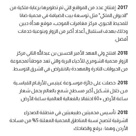
2017
: إفتتاح عدد من المواقع التي تم تطويرها برعاية ملكية من
"الديوان الملكي" مثل توسعة بيت الضيافة في محمية ضانا
للمحيط الحيوي، مركز مغامرات الموجب، موقع هدأة دبين
وذلك بهدف استقبال أعداد أكبر من الزوار وبنوعية خدمات
أفضل.
2018
: افتتح ولي العهد الأمير الحسين بن عبدالله الثاني مركز
الزوار محمية الشومري للأحياء البرية والتي تعد موطناً لمجموعة
من الحيوانات النادرة والمهددة بالانقراض في الشرق الاوسط.
2018
: حصلت على جائزة موسـوعة غينيـس للأرقـام القياسـية
مـن خلال تشـكيل أكبر مسطح شمع بالعالم يحمل شعار
ساعة الأرض +60 احتفالا بالفعالية العالمية ساعة الأرض.
2018
: تأسيس محميتين طبيعيتين في منطقة الصحراء
الشرقية لتصبح نسبة المناطق المحمية المعلنة 5% من مساحة
الأردن وهما : برقع والضاحك.