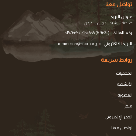
تواصل معنا
عنوان البريد
ضاحية الرشيد , عمان , الاردن
رقم الهاتف:
(+962 6) 5157656 / 5157665
البريد الالكتروني:
adminrscn@rscn.org.jo
روابط سريعة
المحميات
الأنشطة
العضوية
متجر
الحجز الإلكتروني
تواصل معنا