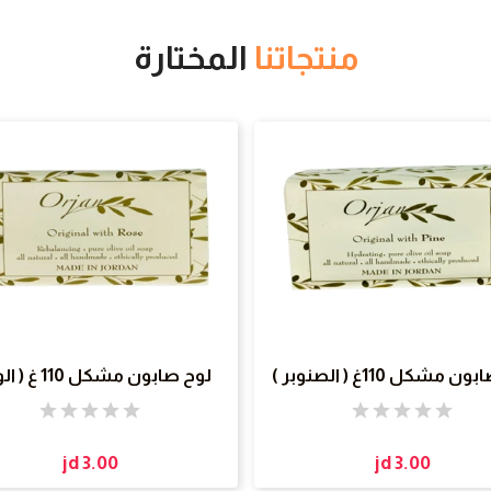
منتجاتنا
المختارة
 مشكل 110غ ( الصنوبر )
لوح صابون مشكل 110 غ ( الورد )
jd 3.00
jd 3.00