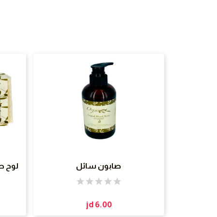
صابون سائل
لوح صابون
jd 6.00