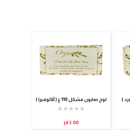
لوح صابون مشكل 110 غ ( ألألوفيرا )
jd 3.00