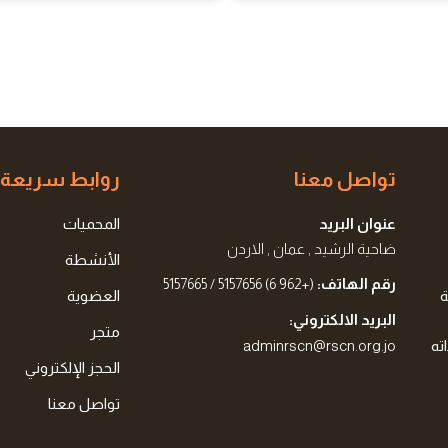
تواصل معنا
روابط سريعة
عنوان البريد
المحميات
ضاحية الرشيد , عمان , الاردن
الأنشطة
رقم الهاتف:
(+962 6) 5157656 / 5157665
ة
العضوية
البريد الالكتروني:
متجر
ته
adminrscn@rscn.org.jo
الحجز الإلكتروني
تواصل معنا