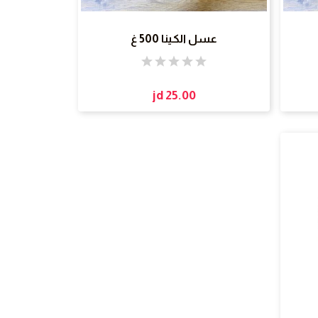
عسل الكينا 500 غ
jd 25.00