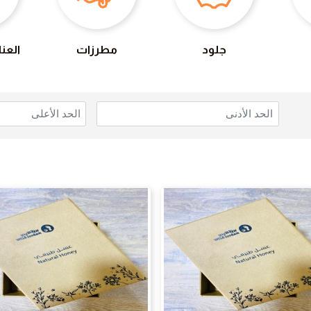
جلود
مطرزات
العن