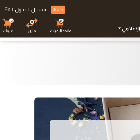
JD
تسجيل
|
دخول
|
En
0
0
0
الإعلامي
قائمة الرغبات
قارن
عربتك