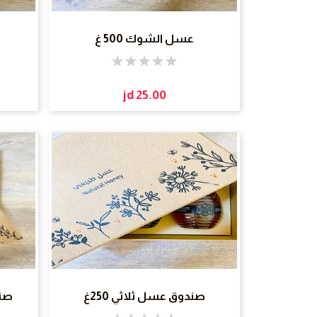
عسل الشوك 500 غ
jd 25.00
صندوق عسل ثلاثي 250غ
صند