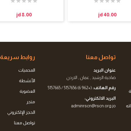
jd 8.00
jd 40.00
تواصل معنا
روابط سريعة
عنوان البريد
المحميات
ضاحية الرشيد , عمان , الاردن
الأنشطة
رقم الهاتف:
(+962 6) 5157656 / 5157665
ة
العضوية
البريد الالكتروني:
متجر
ته
adminrscn@rscn.org.jo
الحجز الإلكتروني
تواصل معنا