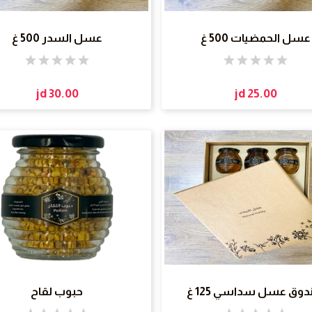
عسل الحمضيات 500 غ
عسل السدر 500 غ
jd 30.00
jd 25.00
وق عسل سداسي 125 غ
حبوب لقاح