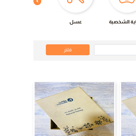
اية الشخصية
عسل
أعشاب
فلتر