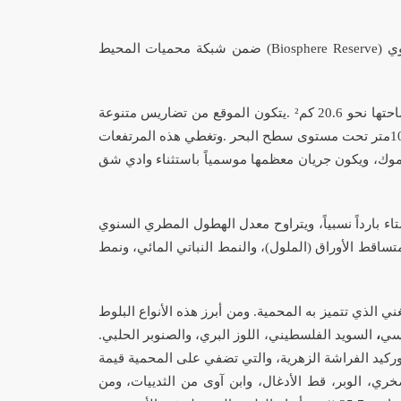
(Biosphere Reserve)
ضمن شبكة محميات المحيط
 نحو 20.6
كم²
.
يتكون الموقع من تضاريس متنوعة
1
متر تحت مستوى سطح البحر
.
وتغطي هذه المرتفعات
يرموك، ويكون جريان معظمها موسمياً باستثناء وادي شق
اء بارداً نسبياً، ويتراوح معدل الهطول المطري السنوي
ساقط الأوراق (الملول)، والنمط النباتي المائي، ونمط
غني الذي تتميز به المحمية. ومن أبرز هذه الأنواع البلوط
لسي
،
السويد الفلسطيني، اللوز البري، والصنوبر الحلبي
.
أوركيد الفراشة الزهرية، والتي تضفي على المحمية قيمة
لدلق الصخري، الوبر، قط الأدغال، وابن آوى من الثدييات، ومن