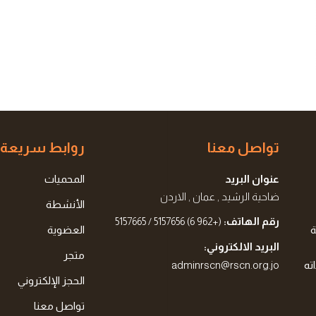
تواصل معنا
روابط سريعة
عنوان البريد
المحميات
ضاحية الرشيد , عمان , الاردن
الأنشطة
رقم الهاتف:
(+962 6) 5157656 / 5157665
ة
العضوية
البريد الالكتروني:
متجر
ته
adminrscn@rscn.org.jo
الحجز الإلكتروني
تواصل معنا