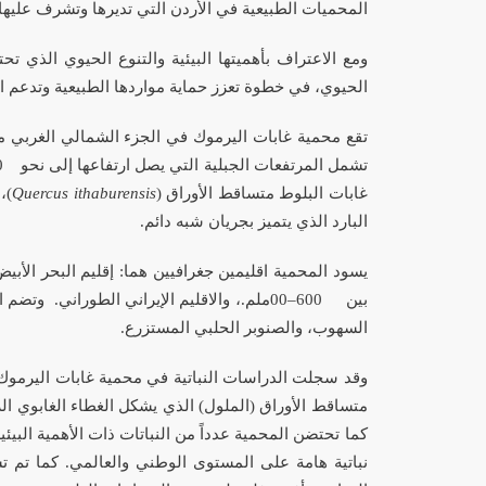
المحميات الطبيعية في الأردن التي تديرها وتشرف عليها
ومع الاعتراف بأهميتها البيئية والتنوع الحيوي الذي تحتضنه، تم إ
الحيوي، في خطوة تعزز حماية مواردها الطبيعية وتدعم ال
تقع محمية غابات اليرموك في الجزء الشمالي الغربي من ا
تشمل المرتفعات الجبلية التي يصل ارتفاعها إلى نحو
0
غابات البلوط متساقط الأوراق
)
Quercus ithaburensis
(
،
البارد الذي يتميز بجريان شبه دائم
.
يسود المحمية
اقليمين جغرافيين هما: إقليم البحر الأب
بين
00–600
ملم
.
، والاقليم الإيراني الطوراني.
وتضم ال
السهوب، والصنوبر الحلبي المستزرع
.
وقد سجلت الدراسات النباتية في محمية غابات اليرموك نح
متساقط الأوراق (الملول) الذي يشكل الغطاء الغابوي ا
كما تحتضن المحمية عدداً من النباتات ذات الأهمية البي
نباتية هامة على المستوى الوطني والعالمي
.