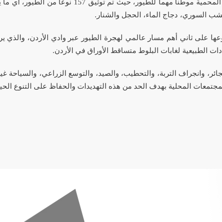
المحمية موطناً مهماً للطيور، حيث تم توثيق 157
نوعاً من الطيور، أي ما يقارب
لخشب السوري، دجاج الماء، الحجل والشنار.
ها على ثاني أهم مسار عالمي لهجرة الطيور عبر وادي الأردن، والذي يربط
دادات الطبيعية لغابات البلوط متساقط الأوراق في الأردن
.
جائر، وانجراف التربة، والتحطيب، والصيد، والتوسع الزراعي،
والسياحة غي
لمجتمعات المحلية بهدف الحد من هذه التهديدات والحفاظ على التنوع الحيو