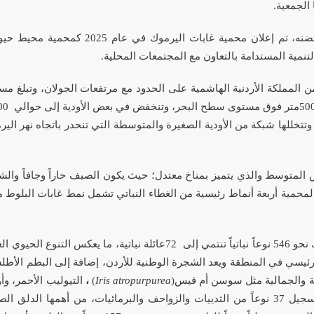
 الجمعية
.
علان محمية غابات اليرموك في عام 2025 كمحمية محيط حيوي
تنمية المستدامة بالتعاون مع المجتمعات المحلية
.
لمملكة الأردنية الهاشمية على الحدود مع مرتفعات الجولان، وتبلغ مساحتها
50
متر
فوق مستوى سطح البحر، وتنخفض في بعض الأودية إلى حوالي
00
 وتتخللها شبكة من الأودية الصغيرة والمتوسطة التي تنحدر باتجاه نهر ال
يض المتوسط والذي يتميز بمناخ معتدل؛ حيث يكون الصيف حاراً وجافاً والشت
محمية أربعة أنماط رئيسية من الغطاء النباتي تشمل نمط غابات البلوط مت
و 546
نوعاً نباتياً تنتمي إلى
72
عائلة نباتية، ما يعكس التنوع الحيوي ال
لرئيسي في المنطقة ويعد الشجرة الوطنية للأردن، إضافة إلى البطم الأط
ئية والجمالية مثل سوسن أم قيس
)
Iris atropurpurea
(
،
التيوليب الأحمر، و
كما تم تسجيل 37 نوعاً من الثدييات والزواحف والبرمائيات، من أهمها ا