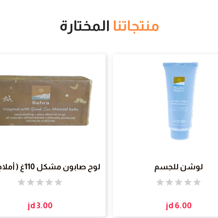
منتجاتنا
المختارة
لوشن للجسم
لوح صابون مشكل 110
الميت )
jd 3.00
jd 6.00