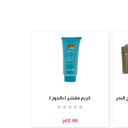
غ ( أملاح البحر
كريم مقشر ( بالجوز )
jd 8.00