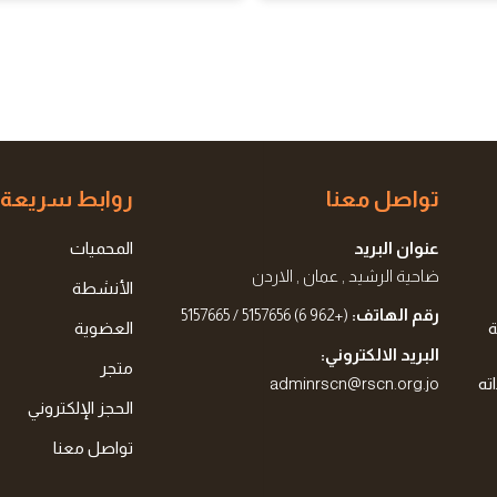
تواصل معنا
روابط سريعة
عنوان البريد
المحميات
ضاحية الرشيد , عمان , الاردن
الأنشطة
رقم الهاتف:
(+962 6) 5157656 / 5157665
ة
العضوية
البريد الالكتروني:
متجر
ته
adminrscn@rscn.org.jo
الحجز الإلكتروني
تواصل معنا