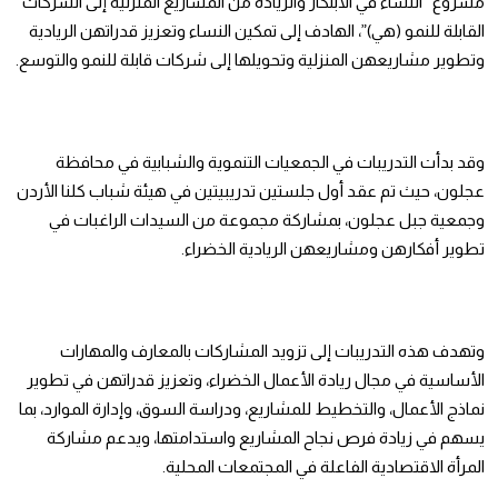
مشروع “النساء في الابتكار والريادة من المشاريع المنزلية إلى الشركات
القابلة للنمو (هي)”، الهادف إلى تمكين النساء وتعزيز قدراتهن الريادية
وتطوير مشاريعهن المنزلية وتحويلها إلى شركات قابلة للنمو والتوسع.
وقد بدأت التدريبات في الجمعيات التنموية والشبابية في محافظة
عجلون، حيث تم عقد أول جلستين تدريبيتين في هيئة شباب كلنا الأردن
وجمعية جبل عجلون، بمشاركة مجموعة من السيدات الراغبات في
تطوير أفكارهن ومشاريعهن الريادية الخضراء.
وتهدف هذه التدريبات إلى تزويد المشاركات بالمعارف والمهارات
الأساسية في مجال ريادة الأعمال الخضراء، وتعزيز قدراتهن في تطوير
نماذج الأعمال، والتخطيط للمشاريع، ودراسة السوق، وإدارة الموارد، بما
يسهم في زيادة فرص نجاح المشاريع واستدامتها، ويدعم مشاركة
المرأة الاقتصادية الفاعلة في المجتمعات المحلية.